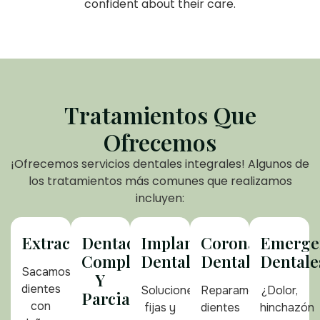
confident about their care.
Tratamientos Que
Ofrecemos
¡Ofrecemos servicios dentales integrales! Algunos de
los tratamientos más comunes que realizamos
incluyen:
Extracciones
Dentaduras
Implantes
Coronas
Emerge
Completas
Dentales
Dentales
Dentale
Sacamos
Y
dientes
Soluciones
Reparamos
¿Dolor,
Parciales
con
fijas y
dientes
hinchazón