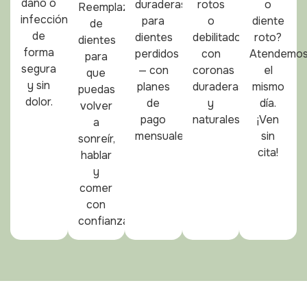
daño o
duraderas
rotos
o
Reemplazo
infección
para
o
diente
de
de
dientes
debilitados
roto?
dientes
forma
perdidos
con
Atendemo
para
segura
— con
coronas
el
que
y sin
planes
duraderas
mismo
puedas
dolor.
de
y
día.
volver
pago
naturales.
¡Ven
a
mensuales.
sin
sonreír,
cita!
hablar
y
comer
con
confianza.